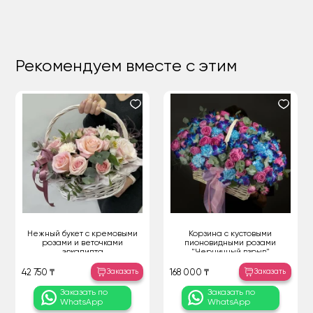
Рекомендуем вместе с этим
Нежный букет с кремовыми
Корзина с кустовыми
розами и веточками
пионовидными розами
эвкалипта
"Черничный взрыв"
Заказать
Заказать
42 750 ₸
168 000 ₸
Заказать по
Заказать по
WhatsApp
WhatsApp