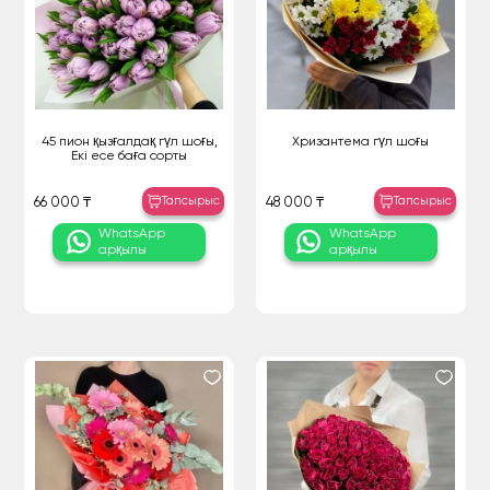
45 пион қызғалдақ гүл шоғы,
Хризантема гүл шоғы
Екі есе баға сорты
Тапсырыс
Тапсырыс
66 000 ₸
48 000 ₸
WhatsApp
WhatsApp
арқылы
арқылы