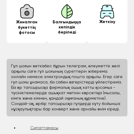
Жеткізу
Жиналған
Балғындыққа
кепілдік
букеттің
беріледі
фотосы
Гүл шоғын жеткізбес бұрын телеграм, әлеуметтік желі
арқылы сізге гүл шоғының суреттерін жібереміз.
онлайн немесе электрондық пошта арқылы. Егер сізге
гүл шоғы ұнамаса, біз сізбен өзгерістерді үйлестіреміз.
Біз әр тапсырысқа фирмалық ашық хатты қосамыз -
түсініктемелерде ашықхат мәтінін көрсетіңіз (мысалы,
кімге және кімнен, қандай оқиғаның құрметіне).
Сондай-ақ, әрбір тапсырысқа гүлдерді күту бойынша
нұсқаулықтары бар конверт және арнайы өнім кіреді.
Сипаттамасы