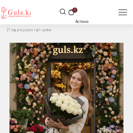
0
Астана
21 ақ раушан гүл шоғы