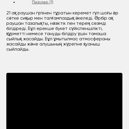
Пікірлер (1)
21 ақ раушан гүлінен тұратын керемет гүл шоғы әр
сәтке сиқыр мен талғампаздық әкеледі. Әрбір ақ
раушан тазалықты, нәзіктік пен терең сезімді
білдіреді. Бұл ерекше букет сүйіспеншілікті,
құрметті немесе тануды білдіру үшін тамаша
сыйлық жасайды. Бұл ұмытылмас атмосфераны
жасайды және алушының жүрегіне қуаныш
сыйлайды.