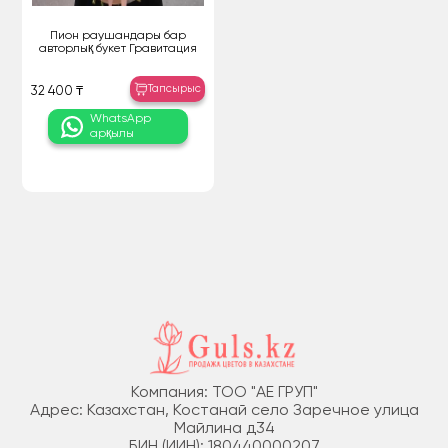
Пион раушандары бар
авторлық букет Гравитация
Тапсырыс
32 400 ₸
WhatsApp
арқылы
Компания: ТОО "АЕ ГРУП"
Адрес: Казахстан, Костанай село Заречное улица
Майлина д34
БИН (ИИН): 180440000207