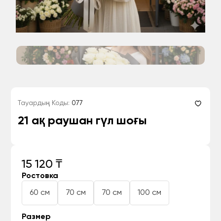
Тауардың Коды:
077
21 ақ раушан гүл шоғы
15 120 ₸
Ростовка
60 см
70 см
70 см
100 см
Размер