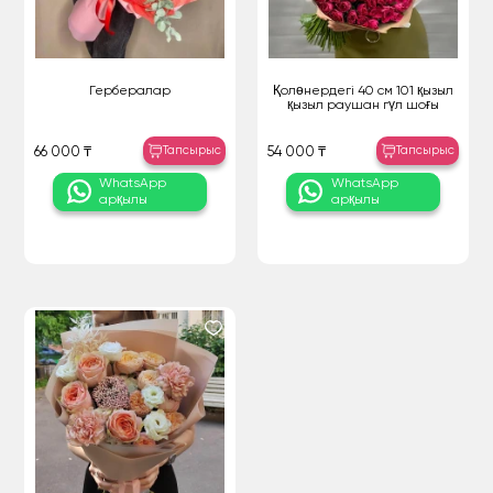
Гербералар
Қолөнердегі 40 см 101 қызыл
қызыл раушан гүл шоғы
Тапсырыс
Тапсырыс
66 000 ₸
54 000 ₸
WhatsApp
WhatsApp
арқылы
арқылы